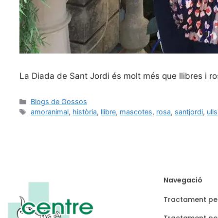
La Diada de Sant Jordi és molt més que llibres i r
Blogs de Gossos
amoranimal
,
història
,
llibre
,
mascotes
,
rosa
,
santjordi
,
ulls
Navegació
Tractament pe