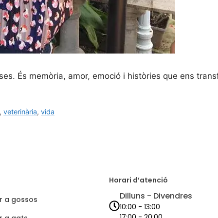
oses. És memòria, amor, emoció i històries que ens trans
,
veterinària
,
vida
Horari d’atenció
Dilluns - Divendres
r a gossos
10:00 - 13:00
17:00 - 20:00