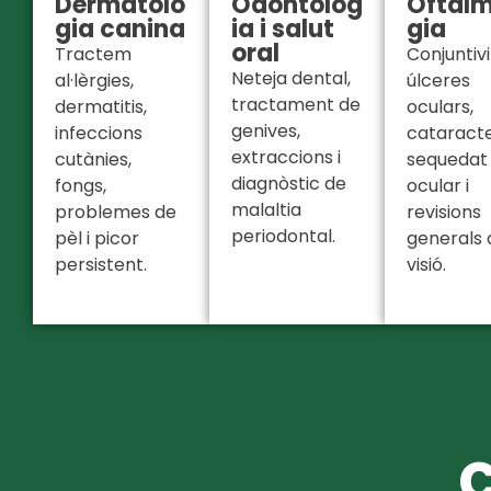
Dermatolo
Odontolog
Oftalm
gia canina
ia i salut
gia
oral
Tractem
Conjuntivit
Neteja dental,
al·lèrgies,
úlceres
tractament de
dermatitis,
oculars,
genives,
infeccions
cataracte
extraccions i
cutànies,
sequedat
diagnòstic de
fongs,
ocular i
malaltia
problemes de
revisions
periodontal.
pèl i picor
generals 
persistent.
visió.
C