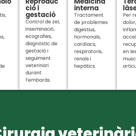
olo
Reproduc
Medicina
Ter
ció i
interna
làs
gestació
is,
Tractament
Per r
Control de zel,
de problemes
dolor
inseminació,
digestius,
infla
ecografies,
s,
hormonals,
accel
diagnòstic de
cardíacs,
recu
gestació i
respiratoris,
en le
seguiment
renals i
muscu
veterinari
de
hepàtics.
articu
durant
l’embaràs.
irurgia veterinàr