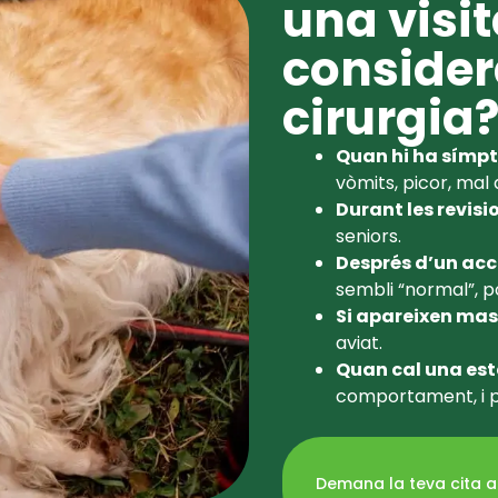
una visi
consider
cirurgia
Quan hi ha símp
vòmits, picor, mal
Durant les revisi
seniors.
Després d’un ac
sembli “normal”, p
Si apareixen mas
aviat.
Quan cal una este
comportament, i pe
Demana la teva cita a 