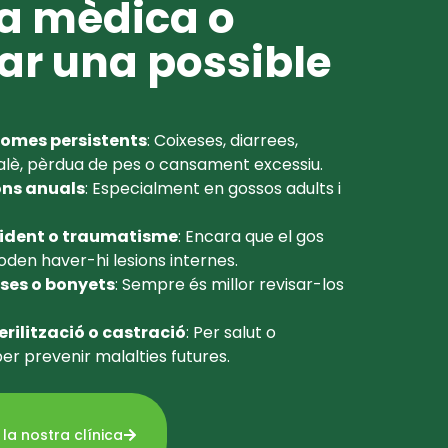
ta mèdica o
ar una possible
?
tomes persistents
: Coixeses, diarrees,
 alè, pèrdua de pes o cansament excessiu.
ons anuals
: Especialment en gossos adults i
cident o traumatisme
: Encara que el gos
oden haver-hi lesions internes.
ses o bonyets
: Sempre és millor revisar-los
rilització o castració
: Per salut o
r prevenir malalties futures.
la nostra clínica