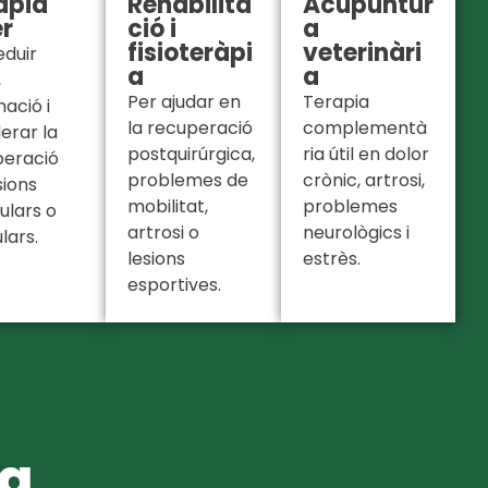
àpia
Rehabilita
Acupuntur
er
ció i
a
fisioteràpi
veterinàri
eduir
a
a
,
Per ajudar en
Terapia
mació i
la recuperació
complementà
erar la
postquirúrgica,
ria útil en dolor
peració
problemes de
crònic, artrosi,
sions
mobilitat,
problemes
lars o
artrosi o
neurològics i
lars.
lesions
estrès.
esportives.
ia