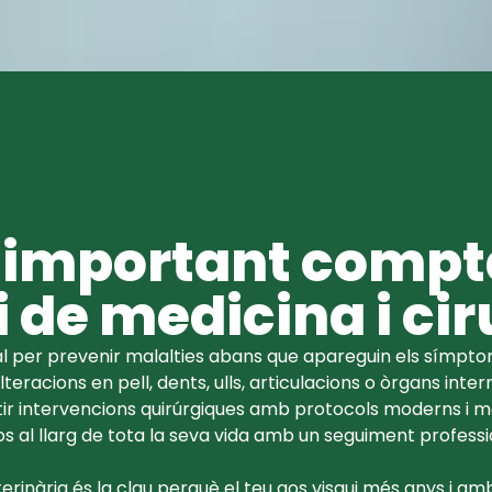
n important comp
i de medicina i cir
al per prevenir malalties abans que apareguin els símpt
teracions en pell, dents, ulls, articulacions o òrgans inte
tir intervencions quirúrgiques amb protocols moderns i 
os al llarg de tota la seva vida amb un seguiment professi
inària és la clau perquè el teu gos visqui més anys i amb 