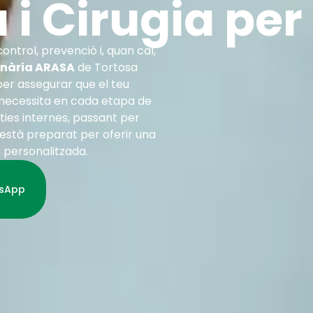
 i Cirugia per
control, prevenció i, quan cal,
inària ARASA
de Tortosa
per assegurar que el teu
 necessita en cada etapa de
ties internes, passant per
 està preparat per oferir una
i personalitzada.
tsApp