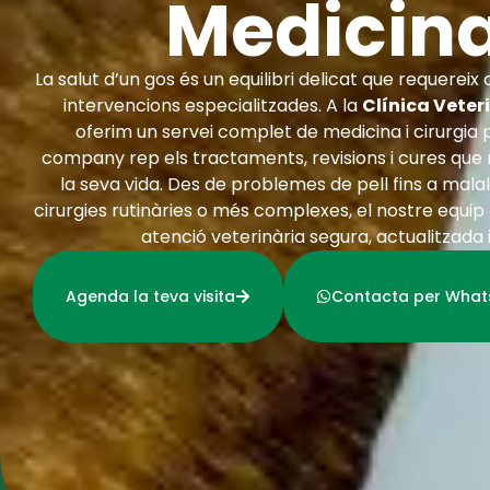
Medicina
La salut d’un gos és un equilibri delicat que requereix 
intervencions especialitzades. A la
Clínica Veter
oferim un servei complet de medicina i cirurgia 
company rep els tractaments, revisions i cures que
la seva vida. Des de problemes de pell fins a malal
cirurgies rutinàries o més complexes, el nostre equip
atenció veterinària segura, actualitzada 
Agenda la teva visita
Contacta per Wha