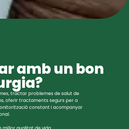
tar amb un bon
urgia?
omes, tractar problemes de salut de
rns, oferir tractaments segurs per a
monitorització constant i acompanyar
onal.
millor qualitat de vida.