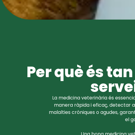
Per què és ta
serve
La medicina veterinària és essenci
manera ràpida i eficaç, detectar al
malalties cròniques o agudes, garan
el g
Una bona medicina veter