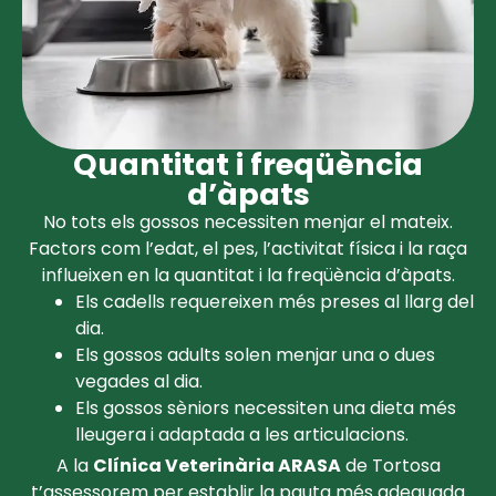
Quantitat i freqüència
d’àpats
No tots els gossos necessiten menjar el mateix.
Factors com l’edat, el pes, l’activitat física i la raça
influeixen en la quantitat i la freqüència d’àpats.
Els cadells requereixen més preses al llarg del
dia.
Els gossos adults solen menjar una o dues
vegades al dia.
Els gossos sèniors necessiten una dieta més
lleugera i adaptada a les articulacions.
A la
Clínica Veterinària ARASA
de Tortosa
t’assessorem per establir la pauta més adequada