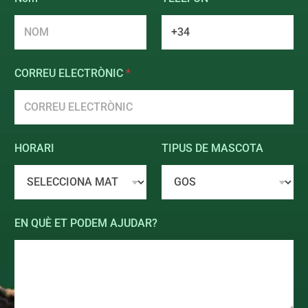
e
r
i
f
i
c
CORREU ELECTRÒNIC
*
a
c
i
ó
n
T
HORARI
TIPUS DE MASCOTA
E
L
È
F
O
EN QUÈ ET PODEM AJUDAR?
N
*