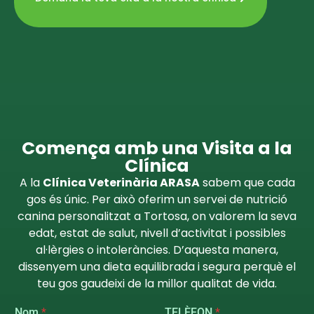
Comença amb una Visita a la
Clínica
A la
Clínica Veterinària ARASA
sabem que cada
gos és únic. Per això oferim un servei de nutrició
canina personalitzat a Tortosa, on valorem la seva
edat, estat de salut, nivell d’activitat i possibles
al·lèrgies o intoleràncies. D’aquesta manera,
dissenyem una dieta equilibrada i segura perquè el
teu gos gaudeixi de la millor qualitat de vida.
v
Nom
*
TELÈFON
*