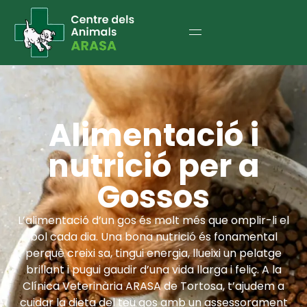
Alimentació i
nutrició per a
Gossos
L’alimentació d’un gos és molt més que omplir-li el
bol cada dia. Una bona nutrició és fonamental
perquè creixi sa, tingui energia, llueixi un pelatge
brillant i pugui gaudir d’una vida llarga i feliç. A la
Clínica Veterinària ARASA de Tortosa, t’ajudem a
cuidar la dieta del teu gos amb un assessorament