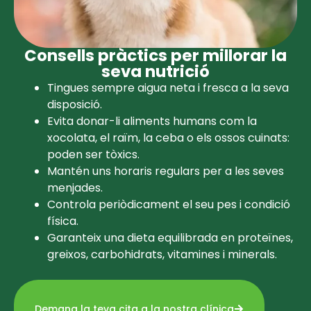
Consells pràctics per millorar la
seva nutrició
Tingues sempre aigua neta i fresca a la seva
disposició.
Evita donar-li aliments humans com la
xocolata, el raïm, la ceba o els ossos cuinats:
poden ser tòxics.
Mantén uns horaris regulars per a les seves
menjades.
Controla periòdicament el seu pes i condició
física.
Garanteix una dieta equilibrada en proteïnes,
greixos, carbohidrats, vitamines i minerals.
Demana la teva cita a la nostra clínica