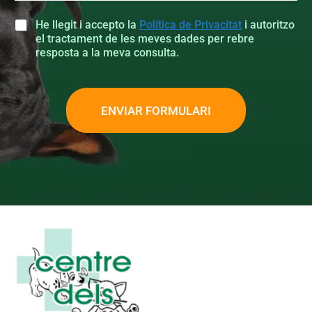
C
He llegit i accepto la
Política de Privacitat
i autoritzo
a
el tractament de les meves dades per rebre
s
resposta a la meva consulta.
i
l
l
a
ENVIAR FORMULARI
s
d
e
v
e
r
i
f
i
c
a
c
i
ó
n